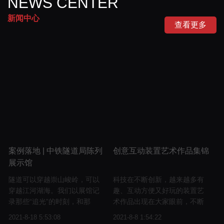
NEWS CENTER
主题馆
广西-大藤峡水利枢纽数字展厅主题馆
新闻中心
查看更多
主题馆
案例落地 | 中铁隧道局陈列
创意互动装置艺术作品集锦
中铁西丽水库至南山水厂原水管工程展厅
展示馆
隧道可以穿越崇山峻岭，可以
科技在不断创新，越来越多有
穿越江河湖海。我们以展馆记
趣、互动方便又好玩的装置艺
录那些“追光”的时刻，和那
术作品出现在大家眼前，不断
些“追光”的人，让那些文化与精
给人们带来视觉艺术冲击，提
2021-8-18 5:53:08
2021-8-8 1:54:22
神永远留存。
升人们的生活品质和满足了大