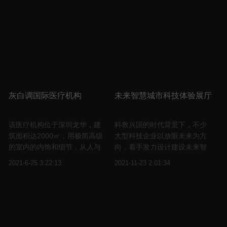
家对有趣事物的好奇需求。
灰白调国际医疗机构
未来智慧城市科技体验展厅
该医疗机构位于深圳龙华，建
科教兴国的时代背景下，不少
筑面积达2000㎡，用极简高级
大型科技企业以放眼未来为方
的室内的内饰和细节，从人与
向，着手发力设计建设未来智
自然景观中重新形成了优美的
慧城市展厅。智慧城市展厅的
2021-6-25 3:22:13
2021-11-23 2:01:34
弧形的空间格局。
亮相既是一种智慧生活的拓
新，更是未来人居体验的先行
实践。